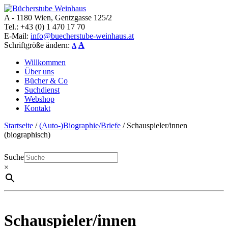
A - 1180 Wien, Gentzgasse 125/2
Bücherstube Weinhaus
Verkauf von seltenen antiquarischen und alten, teilweise noch
Tel.: +43 (0) 1 470 17 70
verlagsneuen Bücher.
E-Mail:
info@buecherstube-weinhaus.at
Schriftgröße ändern:
A
A
Willkommen
Über uns
Bücher & Co
Suchdienst
Webshop
Kontakt
Startseite
/
(Auto-)Biographie/Briefe
/ Schauspieler/innen
(biographisch)
Suche
×
Schauspieler/innen