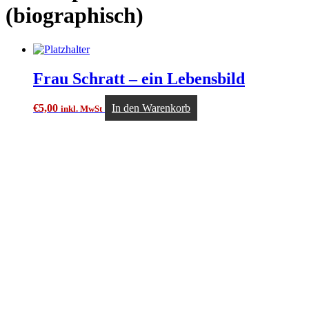
(biographisch)
Frau Schratt – ein Lebensbild
€
5,00
In den Warenkorb
inkl. MwSt