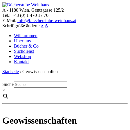
A - 1180 Wien, Gentzgasse 125/2
Bücherstube Weinhaus
Verkauf von seltenen antiquarischen und alten, teilweise noch
Tel.: +43 (0) 1 470 17 70
verlagsneuen Bücher.
E-Mail:
info@buecherstube-weinhaus.at
Schriftgröße ändern:
A
A
Willkommen
Über uns
Bücher & Co
Suchdienst
Webshop
Kontakt
Startseite
/ Geowissenschaften
Suche
×
Geowissenschaften