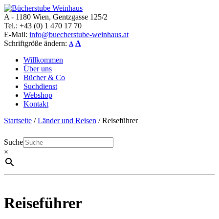
A - 1180 Wien, Gentzgasse 125/2
Bücherstube Weinhaus
Verkauf von seltenen antiquarischen und alten, teilweise noch
Tel.: +43 (0) 1 470 17 70
verlagsneuen Bücher.
E-Mail:
info@buecherstube-weinhaus.at
Schriftgröße ändern:
A
A
Willkommen
Über uns
Bücher & Co
Suchdienst
Webshop
Kontakt
Startseite
/
Länder und Reisen
/ Reiseführer
Suche
×
Reiseführer