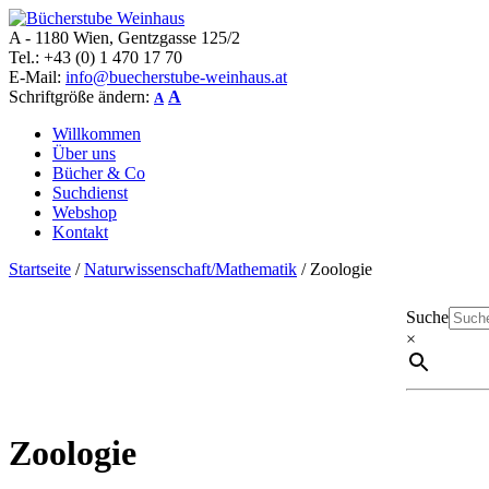
A - 1180 Wien, Gentzgasse 125/2
Bücherstube Weinhaus
Verkauf von seltenen antiquarischen und alten, teilweise noch verlag
Tel.: +43 (0) 1 470 17 70
E-Mail:
info@buecherstube-weinhaus.at
Schriftgröße ändern:
A
A
Willkommen
Über uns
Bücher & Co
Suchdienst
Webshop
Kontakt
Startseite
/
Naturwissenschaft/Mathematik
/ Zoologie
Suche
×
Zoologie