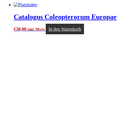
Catalogus Coleopterorum Europae
€
38,00
In den Warenkorb
inkl. MwSt