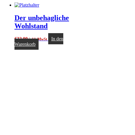
Der unbehagliche
Wohlstand
€
32,00
In den
inkl. MwSt
Warenkorb