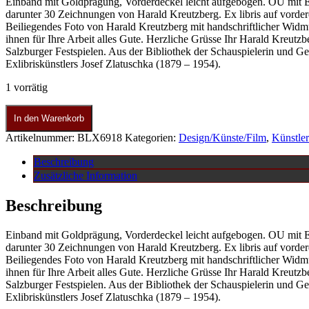
Einband mit Goldprägung, Vorderdeckel leicht aufgebogen. OU mit E
darunter 30 Zeichnungen von Harald Kreutzberg. Ex libris auf vord
Beiliegendes Foto von Harald Kreutzberg mit handschriftlicher Widmu
ihnen für Ihre Arbeit alles Gute. Herzliche Grüsse Ihr Harald Kreutz
Salzburger Festspielen. Aus der Bibliothek der Schauspielerin und 
Exlibriskünstlers Josef Zlatuschka (1879 – 1954).
1 vorrätig
In den Warenkorb
Artikelnummer:
BLX6918
Kategorien:
Design/Künste/Film
,
Künstler
Beschreibung
Zusätzliche Information
Beschreibung
Einband mit Goldprägung, Vorderdeckel leicht aufgebogen. OU mit E
darunter 30 Zeichnungen von Harald Kreutzberg. Ex libris auf vord
Beiliegendes Foto von Harald Kreutzberg mit handschriftlicher Widmu
ihnen für Ihre Arbeit alles Gute. Herzliche Grüsse Ihr Harald Kreutz
Salzburger Festspielen. Aus der Bibliothek der Schauspielerin und 
Exlibriskünstlers Josef Zlatuschka (1879 – 1954).