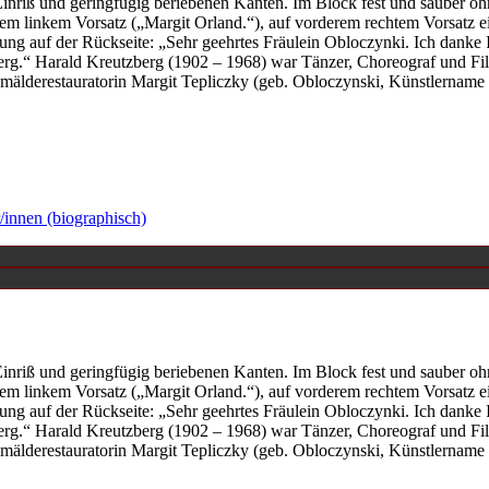
inriß und geringfügig beriebenen Kanten. Im Block fest und sauber o
erem linkem Vorsatz („Margit Orland.“), auf vorderem rechtem Vorsatz
ng auf der Rückseite: „Sehr geehrtes Fräulein Obloczynki. Ich danke Ih
berg.“ Harald Kreutzberg (1902 – 1968) war Tänzer, Choreograf und Film
Gemälderestauratorin Margit Tepliczky (geb. Obloczynski, Künstlername
/innen (biographisch)
inriß und geringfügig beriebenen Kanten. Im Block fest und sauber o
erem linkem Vorsatz („Margit Orland.“), auf vorderem rechtem Vorsatz
ng auf der Rückseite: „Sehr geehrtes Fräulein Obloczynki. Ich danke Ih
berg.“ Harald Kreutzberg (1902 – 1968) war Tänzer, Choreograf und Film
Gemälderestauratorin Margit Tepliczky (geb. Obloczynski, Künstlername