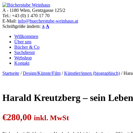
A - 1180 Wien, Gentzgasse 125/2
Bücherstube Weinhaus
Verkauf von seltenen antiquarischen und alten, teilweise noch verlag
Tel.: +43 (0) 1 470 17 70
E-Mail:
info@buecherstube-weinhaus.at
Schriftgröße ändern:
A
A
Willkommen
Über uns
Bücher & Co
Suchdienst
Webshop
Kontakt
Startseite
/
Design/Künste/Film
/
Künstler/innen (biographisch)
/ Hara
Harald Kreutzberg – sein Leben 
€
280,00
inkl. MwSt