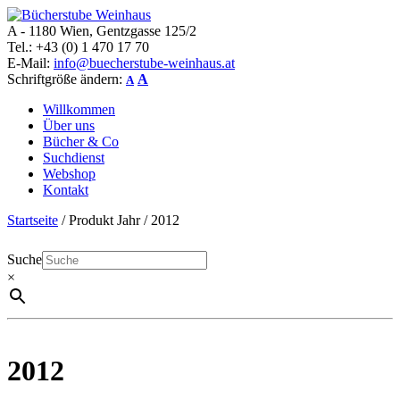
A - 1180 Wien, Gentzgasse 125/2
Bücherstube Weinhaus
Verkauf von seltenen antiquarischen und alten, teilweise noch
Tel.: +43 (0) 1 470 17 70
verlagsneuen Bücher.
E-Mail:
info@buecherstube-weinhaus.at
Schriftgröße ändern:
A
A
Willkommen
Über uns
Bücher & Co
Suchdienst
Webshop
Kontakt
Startseite
/ Produkt Jahr / 2012
Suche
×
2012