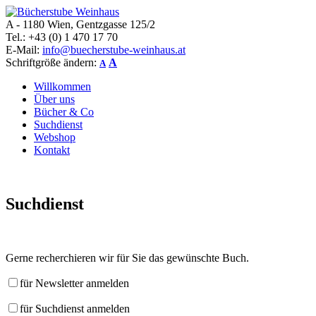
A - 1180 Wien, Gentzgasse 125/2
Bücherstube Weinhaus
Verkauf von seltenen antiquarischen und alten, teilweise noch verlag
Tel.: +43 (0) 1 470 17 70
E-Mail:
info@buecherstube-weinhaus.at
Schriftgröße ändern:
A
A
Willkommen
Über uns
Bücher & Co
Suchdienst
Webshop
Kontakt
Suchdienst
Gerne recherchieren wir für Sie das gewünschte Buch.
für Newsletter anmelden
für Suchdienst anmelden