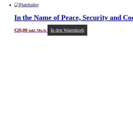
In the Name of Peace, Security and Co
€
20,00
In den Warenkorb
inkl. MwSt