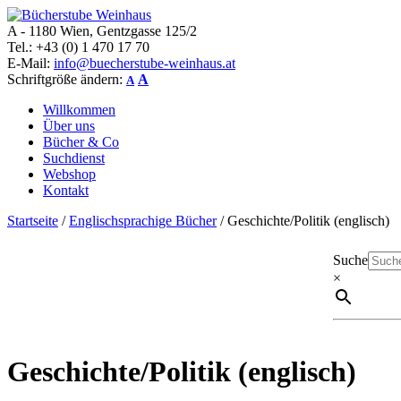
A - 1180 Wien, Gentzgasse 125/2
Bücherstube Weinhaus
Verkauf von seltenen antiquarischen und alten, teilweise noch verlag
Tel.: +43 (0) 1 470 17 70
E-Mail:
info@buecherstube-weinhaus.at
Schriftgröße ändern:
A
A
Willkommen
Über uns
Bücher & Co
Suchdienst
Webshop
Kontakt
Startseite
/
Englischsprachige Bücher
/ Geschichte/Politik (englisch)
Suche
×
Geschichte/Politik (englisch)