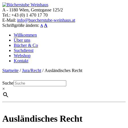
A - 1180 Wien, Gentzgasse 125/2
Bücherstube Weinhaus
Verkauf von seltenen antiquarischen und alten, teilweise noch
Tel.: +43 (0) 1 470 17 70
verlagsneuen Bücher.
E-Mail:
info@buecherstube-weinhaus.at
Schriftgröße ändern:
A
A
Willkommen
Über uns
Bücher & Co
Suchdienst
Webshop
Kontakt
Startseite
/
Jura/Recht
/ Ausländisches Recht
Suche
×
Ausländisches Recht