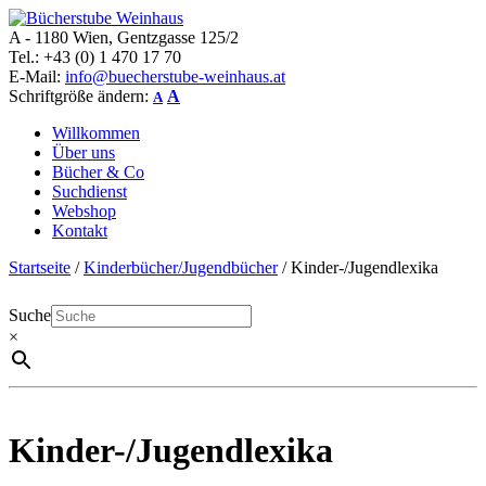
A - 1180 Wien, Gentzgasse 125/2
Bücherstube Weinhaus
Verkauf von seltenen antiquarischen und alten, teilweise noch
Tel.: +43 (0) 1 470 17 70
verlagsneuen Bücher.
E-Mail:
info@buecherstube-weinhaus.at
Schriftgröße ändern:
A
A
Willkommen
Über uns
Bücher & Co
Suchdienst
Webshop
Kontakt
Startseite
/
Kinderbücher/Jugendbücher
/ Kinder-/Jugendlexika
Suche
×
Kinder-/Jugendlexika