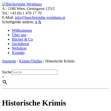
A - 1180 Wien, Gentzgasse 125/2
Bücherstube Weinhaus
Verkauf von seltenen antiquarischen und alten, teilweise noch
Tel.: +43 (0) 1 470 17 70
verlagsneuen Bücher.
E-Mail:
info@buecherstube-weinhaus.at
Schriftgröße ändern:
A
A
Willkommen
Über uns
Bücher & Co
Suchdienst
Webshop
Kontakt
Startseite
/
Krimis/Thriller
/ Historische Krimis
Suche
×
Historische Krimis