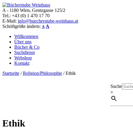
A - 1180 Wien, Gentzgasse 125/2
Bücherstube Weinhaus
Verkauf von seltenen antiquarischen und alten, teilweise noch verlag
Tel.: +43 (0) 1 470 17 70
E-Mail:
info@buecherstube-weinhaus.at
Schriftgröße ändern:
A
A
Willkommen
Über uns
Bücher & Co
Suchdienst
Webshop
Kontakt
Startseite
/
Religion/Philosophie
/ Ethik
Suche
×
Ethik