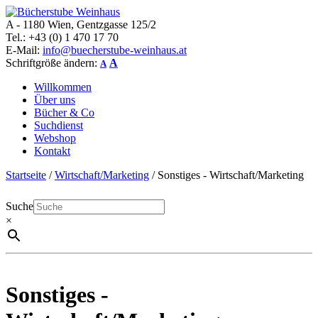
A - 1180 Wien, Gentzgasse 125/2
Bücherstube Weinhaus
Verkauf von seltenen antiquarischen und alten, teilweise noch
Tel.: +43 (0) 1 470 17 70
verlagsneuen Bücher.
E-Mail:
info@buecherstube-weinhaus.at
Schriftgröße ändern:
A
A
Willkommen
Über uns
Bücher & Co
Suchdienst
Webshop
Kontakt
Startseite
/
Wirtschaft/Marketing
/ Sonstiges - Wirtschaft/Marketing
Suche
×
Sonstiges -