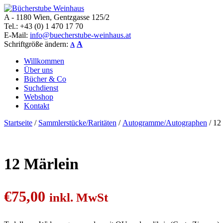
A - 1180 Wien, Gentzgasse 125/2
Bücherstube Weinhaus
Verkauf von seltenen antiquarischen und alten, teilweise noch verlag
Tel.: +43 (0) 1 470 17 70
E-Mail:
info@buecherstube-weinhaus.at
Schriftgröße ändern:
A
A
Willkommen
Über uns
Bücher & Co
Suchdienst
Webshop
Kontakt
Startseite
/
Sammlerstücke/Raritäten
/
Autogramme/Autographen
/ 12
12 Märlein
€
75,00
inkl. MwSt