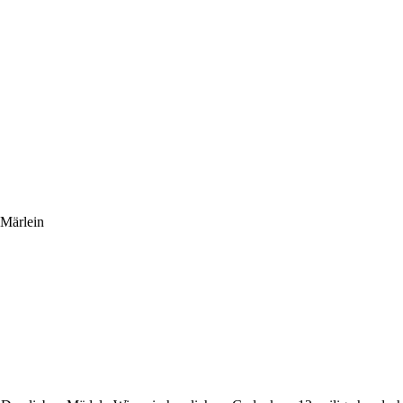
sneuen Bücher.
 Märlein