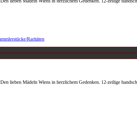
Den lieben Mädeln Wiens in herzlichem Gedenken. 12-zeilige handschr
ammlerstücke/Raritäten
Den lieben Mädeln Wiens in herzlichem Gedenken. 12-zeilige handschr