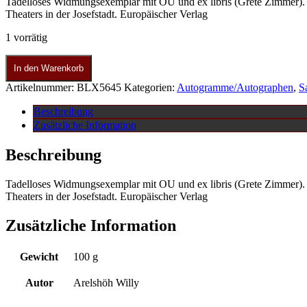
Tadelloses Widmungsexemplar mit OU und ex libris (Grete Zimmer). 
Theaters in der Josefstadt. Europäischer Verlag
1 vorrätig
In den Warenkorb
Artikelnummer:
BLX5645
Kategorien:
Autogramme/Autographen
,
S
Beschreibung
Zusätzliche Information
Beschreibung
Tadelloses Widmungsexemplar mit OU und ex libris (Grete Zimmer). 
Theaters in der Josefstadt. Europäischer Verlag
Zusätzliche Information
Gewicht
100 g
Autor
Arelshöh Willy