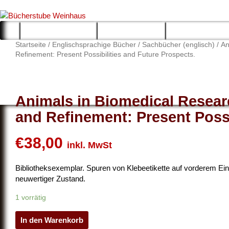
Bücherstube Weinhaus
Verkauf von seltenen antiquarischen und alten, teilweise noch 
Willkommen
Über uns
Bücher & Co
Startseite
/
Englischsprachige Bücher
/
Sachbücher (englisch)
/ An
Refinement: Present Possibilities and Future Prospects.
Animals in Biomedical Resear
and Refinement: Present Possi
€
38,00
inkl. MwSt
Bibliotheksexemplar. Spuren von Klebeetikette auf vorderem Ein
neuwertiger Zustand.
1 vorrätig
In den Warenkorb