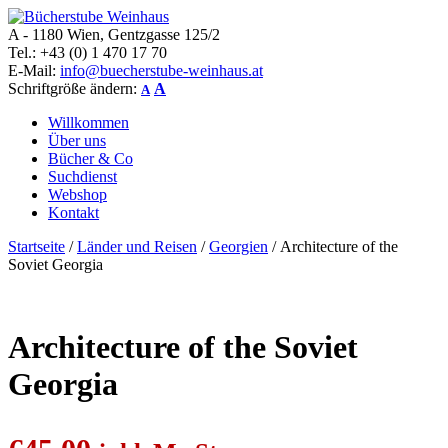
A - 1180 Wien, Gentzgasse 125/2
Bücherstube Weinhaus
Verkauf von seltenen antiquarischen und alten, teilweise noch
Tel.: +43 (0) 1 470 17 70
verlagsneuen Bücher.
E-Mail:
info@buecherstube-weinhaus.at
Schriftgröße ändern:
A
A
Willkommen
Über uns
Bücher & Co
Suchdienst
Webshop
Kontakt
Startseite
/
Länder und Reisen
/
Georgien
/ Architecture of the
Soviet Georgia
Architecture of the Soviet
Georgia