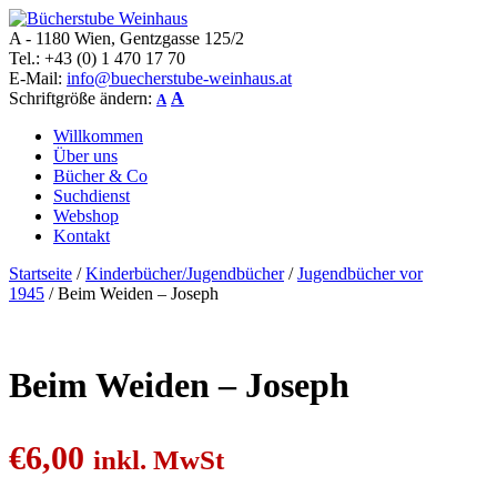
A - 1180 Wien, Gentzgasse 125/2
Bücherstube Weinhaus
Verkauf von seltenen antiquarischen und alten, teilweise noch
Tel.: +43 (0) 1 470 17 70
verlagsneuen Bücher.
E-Mail:
info@buecherstube-weinhaus.at
Schriftgröße ändern:
A
A
Willkommen
Über uns
Bücher & Co
Suchdienst
Webshop
Kontakt
Startseite
/
Kinderbücher/Jugendbücher
/
Jugendbücher vor
1945
/ Beim Weiden – Joseph
Beim Weiden – Joseph
€
6,00
inkl. MwSt