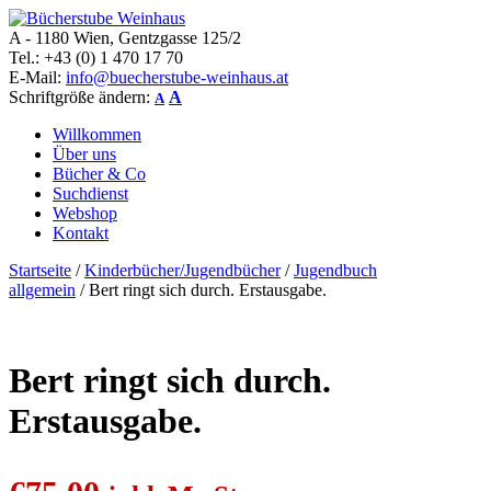
A - 1180 Wien, Gentzgasse 125/2
Bücherstube Weinhaus
Verkauf von seltenen antiquarischen und alten, teilweise noch
Tel.: +43 (0) 1 470 17 70
verlagsneuen Bücher.
E-Mail:
info@buecherstube-weinhaus.at
Schriftgröße ändern:
A
A
Willkommen
Über uns
Bücher & Co
Suchdienst
Webshop
Kontakt
Startseite
/
Kinderbücher/Jugendbücher
/
Jugendbuch
allgemein
/ Bert ringt sich durch. Erstausgabe.
Bert ringt sich durch.
Erstausgabe.