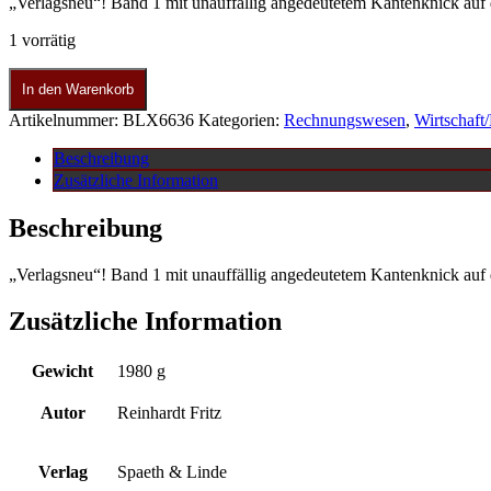
„Verlagsneu“! Band 1 mit unauffällig angedeutetem Kantenknick auf 
1 vorrätig
In den Warenkorb
Artikelnummer:
BLX6636
Kategorien:
Rechnungswesen
,
Wirtschaft
Beschreibung
Zusätzliche Information
Beschreibung
„Verlagsneu“! Band 1 mit unauffällig angedeutetem Kantenknick auf 
Zusätzliche Information
Gewicht
1980 g
Autor
Reinhardt Fritz
Verlag
Spaeth & Linde