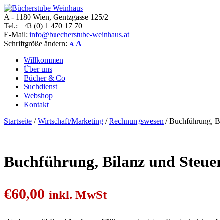
A - 1180 Wien, Gentzgasse 125/2
Bücherstube Weinhaus
Verkauf von seltenen antiquarischen und alten, teilweise noch verlag
Tel.: +43 (0) 1 470 17 70
E-Mail:
info@buecherstube-weinhaus.at
Schriftgröße ändern:
A
A
Willkommen
Über uns
Bücher & Co
Suchdienst
Webshop
Kontakt
Startseite
/
Wirtschaft/Marketing
/
Rechnungswesen
/ Buchführung, B
Buchführung, Bilanz und Steuer
€
60,00
inkl. MwSt