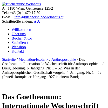
A - 1180 Wien, Gentzgasse 125/2
Bücherstube Weinhaus
Verkauf von seltenen antiquarischen und alten, teilweise noch
Tel.: +43 (0) 1 470 17 70
verlagsneuen Bücher.
E-Mail:
info@buecherstube-weinhaus.at
Schriftgröße ändern:
A
A
Willkommen
Über uns
Bücher & Co
Suchdienst
Webshop
Kontakt
Startseite
/
Meditation/Esoterik
/
Anthroposophie
/ Das
Goetheanum: Internationale Wochenschrift für Anthroposophie und
Dreigliederung. 6. Jahrgang, Nr. 1 – 52. Was in der
Anhroposophischen Gesellschaft vorgeht. 4. Jahrgang, Nr. 1 – 52.
(Jeweils kompletter Jahrgang 1927 in einem Band).
Das Goetheanum:
Internationale Wochenschrift