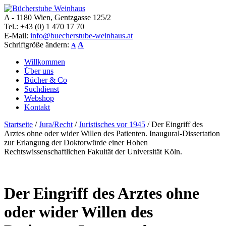
A - 1180 Wien, Gentzgasse 125/2
Bücherstube Weinhaus
Verkauf von seltenen antiquarischen und alten, teilweise noch
Tel.: +43 (0) 1 470 17 70
verlagsneuen Bücher.
E-Mail:
info@buecherstube-weinhaus.at
Schriftgröße ändern:
A
A
Willkommen
Über uns
Bücher & Co
Suchdienst
Webshop
Kontakt
Startseite
/
Jura/Recht
/
Juristisches vor 1945
/ Der Eingriff des
Arztes ohne oder wider Willen des Patienten. Inaugural-Dissertation
zur Erlangung der Doktorwürde einer Hohen
Rechtswissenschaftlichen Fakultät der Universität Köln.
Der Eingriff des Arztes ohne
oder wider Willen des