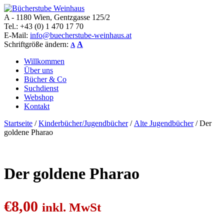
A - 1180 Wien, Gentzgasse 125/2
Bücherstube Weinhaus
Verkauf von seltenen antiquarischen und alten, teilweise noch
Tel.: +43 (0) 1 470 17 70
verlagsneuen Bücher.
E-Mail:
info@buecherstube-weinhaus.at
Schriftgröße ändern:
A
A
Willkommen
Über uns
Bücher & Co
Suchdienst
Webshop
Kontakt
Startseite
/
Kinderbücher/Jugendbücher
/
Alte Jugendbücher
/ Der
goldene Pharao
Der goldene Pharao
€
8,00
inkl. MwSt