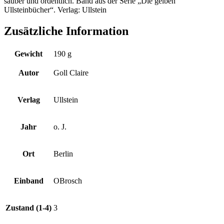
sauber und ordentlich. Band aus der Serie „Die gelben
Ullsteinbücher“. Verlag: Ullstein
Zusätzliche Information
Gewicht
190 g
Autor
Goll Claire
Verlag
Ullstein
Jahr
o. J.
Ort
Berlin
Einband
OBrosch
Zustand (1-4)
3