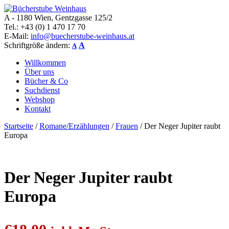
A - 1180 Wien, Gentzgasse 125/2
Bücherstube Weinhaus
Verkauf von seltenen antiquarischen und alten, teilweise noch
Tel.: +43 (0) 1 470 17 70
verlagsneuen Bücher.
E-Mail:
info@buecherstube-weinhaus.at
Schriftgröße ändern:
A
A
Willkommen
Über uns
Bücher & Co
Suchdienst
Webshop
Kontakt
Startseite
/
Romane/Erzählungen
/
Frauen
/ Der Neger Jupiter raubt
Europa
Der Neger Jupiter raubt
Europa