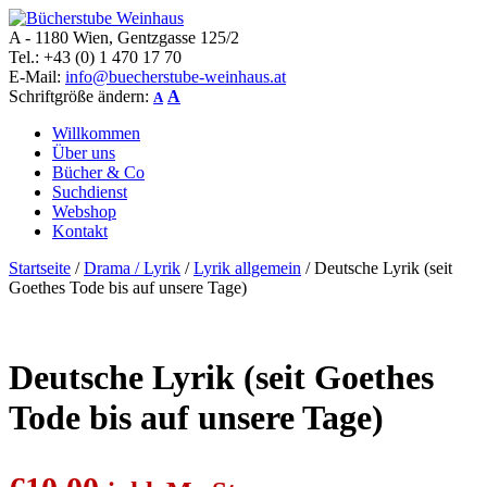
A - 1180 Wien, Gentzgasse 125/2
Bücherstube Weinhaus
Verkauf von seltenen antiquarischen und alten, teilweise noch
Tel.: +43 (0) 1 470 17 70
verlagsneuen Bücher.
E-Mail:
info@buecherstube-weinhaus.at
Schriftgröße ändern:
A
A
Willkommen
Über uns
Bücher & Co
Suchdienst
Webshop
Kontakt
Startseite
/
Drama / Lyrik
/
Lyrik allgemein
/ Deutsche Lyrik (seit
Goethes Tode bis auf unsere Tage)
Deutsche Lyrik (seit Goethes
Tode bis auf unsere Tage)