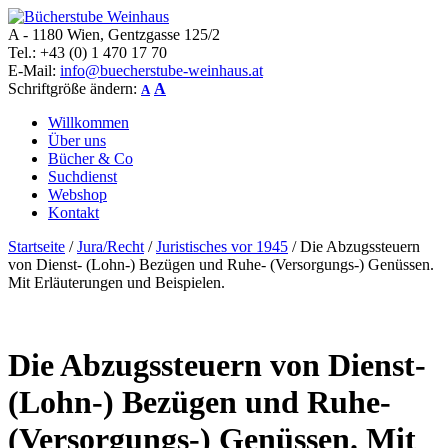
A - 1180 Wien, Gentzgasse 125/2
Bücherstube Weinhaus
Verkauf von seltenen antiquarischen und alten, teilweise noch
Tel.: +43 (0) 1 470 17 70
verlagsneuen Bücher.
E-Mail:
info@buecherstube-weinhaus.at
Schriftgröße ändern:
A
A
Willkommen
Über uns
Bücher & Co
Suchdienst
Webshop
Kontakt
Startseite
/
Jura/Recht
/
Juristisches vor 1945
/ Die Abzugssteuern
von Dienst- (Lohn-) Bezügen und Ruhe- (Versorgungs-) Genüssen.
Mit Erläuterungen und Beispielen.
Die Abzugssteuern von Dienst-
(Lohn-) Bezügen und Ruhe-
(Versorgungs-) Genüssen. Mit