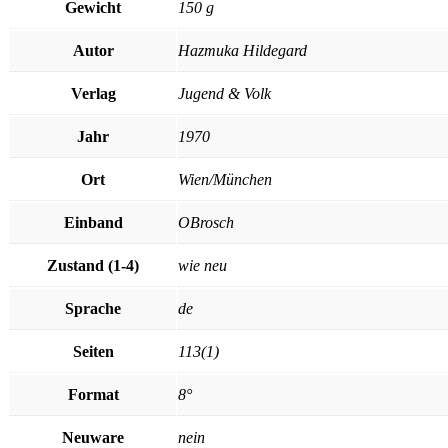
Gewicht
150 g
Autor
Hazmuka Hildegard
Verlag
Jugend & Volk
Jahr
1970
Ort
Wien/München
Einband
OBrosch
Zustand (1-4)
wie neu
Sprache
de
Seiten
113(1)
Format
8°
Neuware
nein