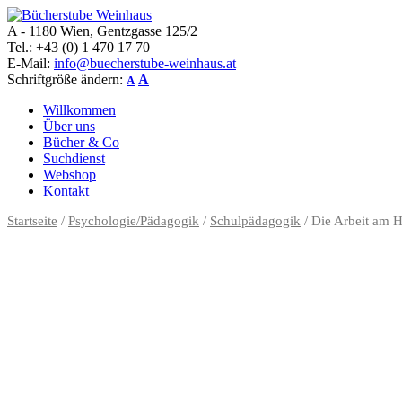
A - 1180 Wien, Gentzgasse 125/2
Bücherstube Weinhaus
Verkauf von seltenen antiquarischen und alten, teilweise noch verlag
Tel.: +43 (0) 1 470 17 70
E-Mail:
info@buecherstube-weinhaus.at
Schriftgröße ändern:
A
A
Willkommen
Über uns
Bücher & Co
Suchdienst
Webshop
Kontakt
Startseite
/
Psychologie/Pädagogik
/
Schulpädagogik
/ Die Arbeit am 