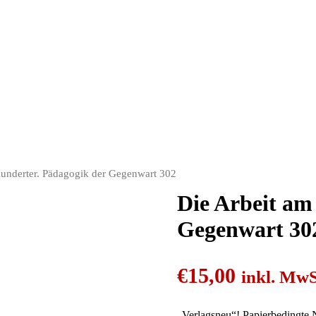
sneuen Bücher.
Hunderter. Pädagogik der Gegenwart 302
Die Arbeit am
Gegenwart 30
€
15,00
inkl. MwS
„Verlagsneu“! Papierbedingte