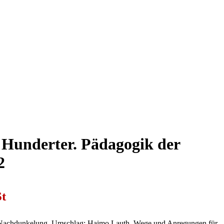
 Hunderter. Pädagogik der
2
t
 Nachdunkelung. Umschlag: Haimo Lauth. Wege und Anregungen für