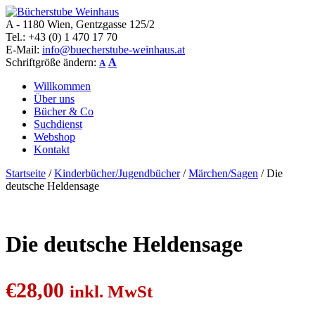
A - 1180 Wien, Gentzgasse 125/2
Bücherstube Weinhaus
Verkauf von seltenen antiquarischen und alten, teilweise noch
Tel.: +43 (0) 1 470 17 70
verlagsneuen Bücher.
E-Mail:
info@buecherstube-weinhaus.at
Schriftgröße ändern:
A
A
Willkommen
Über uns
Bücher & Co
Suchdienst
Webshop
Kontakt
Startseite
/
Kinderbücher/Jugendbücher
/
Märchen/Sagen
/ Die
deutsche Heldensage
Die deutsche Heldensage
€
28,00
inkl. MwSt