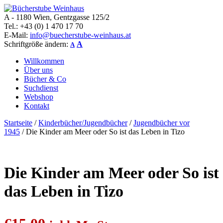
A - 1180 Wien, Gentzgasse 125/2
Bücherstube Weinhaus
Verkauf von seltenen antiquarischen und alten, teilweise noch
Tel.: +43 (0) 1 470 17 70
verlagsneuen Bücher.
E-Mail:
info@buecherstube-weinhaus.at
Schriftgröße ändern:
A
A
Willkommen
Über uns
Bücher & Co
Suchdienst
Webshop
Kontakt
Startseite
/
Kinderbücher/Jugendbücher
/
Jugendbücher vor
1945
/ Die Kinder am Meer oder So ist das Leben in Tizo
Die Kinder am Meer oder So ist
das Leben in Tizo