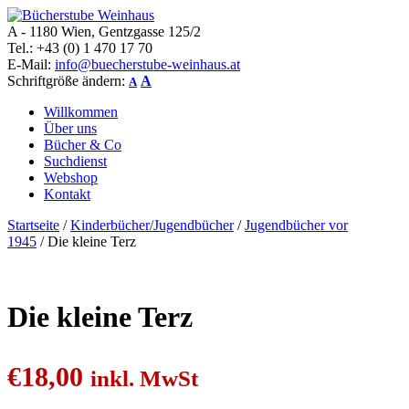
A - 1180 Wien, Gentzgasse 125/2
Bücherstube Weinhaus
Verkauf von seltenen antiquarischen und alten, teilweise noch
Tel.: +43 (0) 1 470 17 70
verlagsneuen Bücher.
E-Mail:
info@buecherstube-weinhaus.at
Schriftgröße ändern:
A
A
Willkommen
Über uns
Bücher & Co
Suchdienst
Webshop
Kontakt
Startseite
/
Kinderbücher/Jugendbücher
/
Jugendbücher vor
1945
/ Die kleine Terz
Die kleine Terz
€
18,00
inkl. MwSt