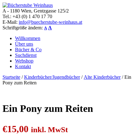
A - 1180 Wien, Gentzgasse 125/2
Bücherstube Weinhaus
Verkauf von seltenen antiquarischen und alten, teilweise noch
Tel.: +43 (0) 1 470 17 70
verlagsneuen Bücher.
E-Mail:
info@buecherstube-weinhaus.at
Schriftgröße ändern:
A
A
Willkommen
Über uns
Bücher & Co
Suchdienst
Webshop
Kontakt
Startseite
/
Kinderbücher/Jugendbücher
/
Alte Kinderbücher
/ Ein
Pony zum Reiten
Ein Pony zum Reiten
€
15,00
inkl. MwSt