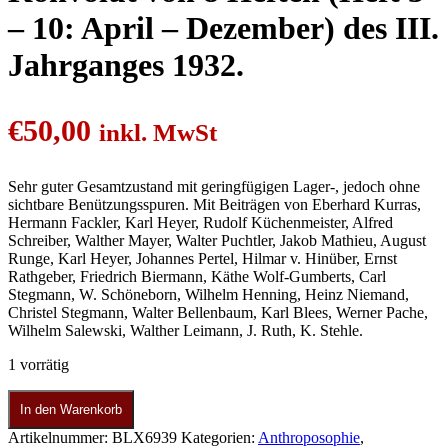
– 10: April – Dezember) des III.
Jahrganges 1932.
€
50,00
inkl. MwSt
Sehr guter Gesamtzustand mit geringfügigen Lager-, jedoch ohne
sichtbare Benützungsspuren. Mit Beiträgen von Eberhard Kurras,
Hermann Fackler, Karl Heyer, Rudolf Küchenmeister, Alfred
Schreiber, Walther Mayer, Walter Puchtler, Jakob Mathieu, August
Runge, Karl Heyer, Johannes Pertel, Hilmar v. Hinüber, Ernst
Rathgeber, Friedrich Biermann, Käthe Wolf-Gumberts, Carl
Stegmann, W. Schöneborn, Wilhelm Henning, Heinz Niemand,
Christel Stegmann, Walter Bellenbaum, Karl Blees, Werner Pache,
Wilhelm Salewski, Walther Leimann, J. Ruth, K. Stehle.
1 vorrätig
In den Warenkorb
Artikelnummer:
BLX6939
Kategorien:
Anthroposophie
,