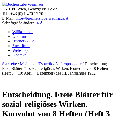
A - 1180 Wien, Gentzgasse 125/2
Bücherstube Weinhaus
Verkauf von seltenen antiquarischen und alten, teilweise noch
Tel.: +43 (0) 1 470 17 70
verlagsneuen Bücher.
E-Mail:
info@buecherstube-weinhaus.at
Schriftgröße ändern:
A
A
Willkommen
Über uns
Bücher & Co
Suchdienst
Webshop
Kontakt
Startseite
/
Meditation/Esoterik
/
Anthroposophie
/ Entscheidung.
Freie Blätter für sozial-religiöses Wirken. Konvolut von 8 Heften
(Heft 3 – 10: April – Dezember) des III. Jahrganges 1932.
Entscheidung. Freie Blätter für
sozial-religiöses Wirken.
Konvolut von 8 Heften (Heft 3