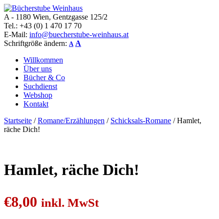
A - 1180 Wien, Gentzgasse 125/2
Bücherstube Weinhaus
Verkauf von seltenen antiquarischen und alten, teilweise noch
Tel.: +43 (0) 1 470 17 70
verlagsneuen Bücher.
E-Mail:
info@buecherstube-weinhaus.at
Schriftgröße ändern:
A
A
Willkommen
Über uns
Bücher & Co
Suchdienst
Webshop
Kontakt
Startseite
/
Romane/Erzählungen
/
Schicksals-Romane
/ Hamlet,
räche Dich!
Hamlet, räche Dich!
€
8,00
inkl. MwSt