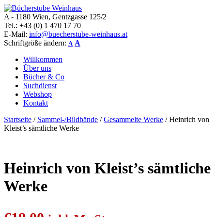
A - 1180 Wien, Gentzgasse 125/2
Bücherstube Weinhaus
Verkauf von seltenen antiquarischen und alten, teilweise noch
Tel.: +43 (0) 1 470 17 70
verlagsneuen Bücher.
E-Mail:
info@buecherstube-weinhaus.at
Schriftgröße ändern:
A
A
Willkommen
Über uns
Bücher & Co
Suchdienst
Webshop
Kontakt
Startseite
/
Sammel-/Bildbände
/
Gesammelte Werke
/ Heinrich von
Kleist’s sämtliche Werke
Heinrich von Kleist’s sämtliche
Werke