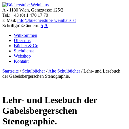
A - 1180 Wien, Gentzgasse 125/2
Bücherstube Weinhaus
Verkauf von seltenen antiquarischen und alten, teilweise noch
Tel.: +43 (0) 1 470 17 70
verlagsneuen Bücher.
E-Mail:
info@buecherstube-weinhaus.at
Schriftgröße ändern:
A
A
Willkommen
Über uns
Bücher & Co
Suchdienst
Webshop
Kontakt
Startseite
/
Schulbücher
/
Alte Schulbücher
/ Lehr- und Lesebuch
der Gabelsbergerschen Stenographie.
Lehr- und Lesebuch der
Gabelsbergerschen
Stenographie.