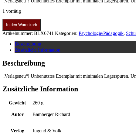
„Verlagsneu“! Unbenutztes Exemplar mit minimalen Lagerspuren. U
1 vorrätig
In den Warenkorb
Artikelnummer:
BLX6741
Kategorien:
Psychologie/Pädagogik
,
Schu
Beschreibung
Zusätzliche Information
Beschreibung
„Verlagsneu“! Unbenutztes Exemplar mit minimalen Lagerspuren. U
Zusätzliche Information
Gewicht
260 g
Autor
Bamberger Richard
Verlag
Jugend & Volk