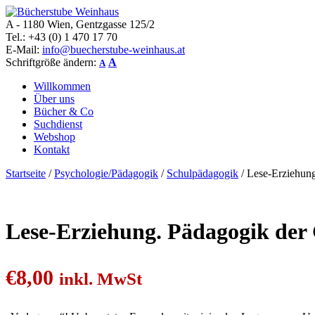
A - 1180 Wien, Gentzgasse 125/2
Bücherstube Weinhaus
Verkauf von seltenen antiquarischen und alten, teilweise noch verlag
Tel.: +43 (0) 1 470 17 70
E-Mail:
info@buecherstube-weinhaus.at
Schriftgröße ändern:
A
A
Willkommen
Über uns
Bücher & Co
Suchdienst
Webshop
Kontakt
Startseite
/
Psychologie/Pädagogik
/
Schulpädagogik
/ Lese-Erziehun
Lese-Erziehung. Pädagogik der
€
8,00
inkl. MwSt