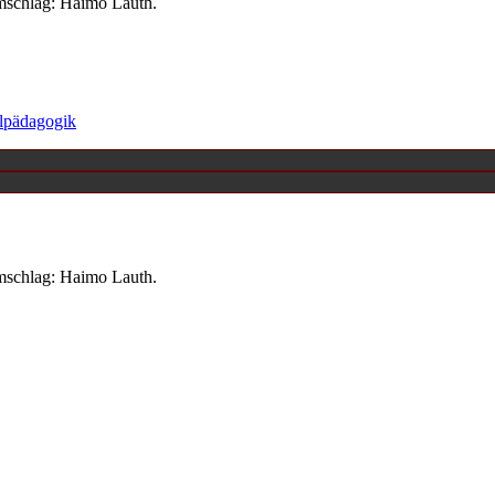
mschlag: Haimo Lauth.
lpädagogik
mschlag: Haimo Lauth.