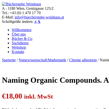
A - 1180 Wien, Gentzgasse 125/2
Bücherstube Weinhaus
Verkauf von seltenen antiquarischen und alten, teilweise noch verlag
Tel.: +43 (0) 1 470 17 70
E-Mail:
info@buecherstube-weinhaus.at
Schriftgröße ändern:
A
A
Willkommen
Über uns
Bücher & Co
Suchdienst
Webshop
Kontakt
Startseite
/
Naturwissenschaft/Mathematik
/
Chemie allgemein
/ Namin
Naming Organic Compounds. A S
€
18,00
inkl. MwSt