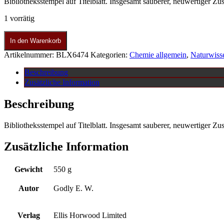
Bibliotheksstempel auf Titelblatt. Insgesamt sauberer, neuwertiger Zu
1 vorrätig
In den Warenkorb
Artikelnummer:
BLX6474
Kategorien:
Chemie allgemein
,
Naturwiss
Beschreibung
Zusätzliche Information
Beschreibung
Bibliotheksstempel auf Titelblatt. Insgesamt sauberer, neuwertiger Zu
Zusätzliche Information
Gewicht
550 g
Autor
Godly E. W.
Verlag
Ellis Horwood Limited