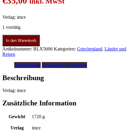
€
35,00
inkl. MwSt
Verlag: imce
1 vorrätig
In den Warenkorb
Artikelnummer:
BLX5606
Kategorien:
Griechenland
,
Länder und
Reisen
Beschreibung
Zusätzliche Information
Beschreibung
Verlag: imce
Zusätzliche Information
Gewicht
1720 g
Verlag
imce