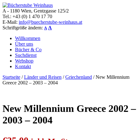
A - 1180 Wien, Gentzgasse 125/2
Bücherstube Weinhaus
Verkauf von seltenen antiquarischen und alten, teilweise noch
Tel.: +43 (0) 1 470 17 70
verlagsneuen Bücher.
E-Mail:
info@buecherstube-weinhaus.at
Schriftgröße ändern:
A
A
Willkommen
Über uns
Bücher & Co
Suchdienst
Webshop
Kontakt
Startseite
/
Länder und Reisen
/
Griechenland
/ New Millennium
Greece 2002 – 2003 – 2004
New Millennium Greece 2002 –
2003 – 2004