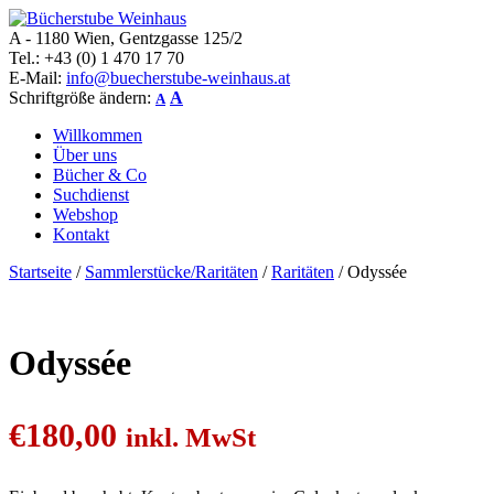
A - 1180 Wien, Gentzgasse 125/2
Bücherstube Weinhaus
Verkauf von seltenen antiquarischen und alten, teilweise noch
Tel.: +43 (0) 1 470 17 70
verlagsneuen Bücher.
E-Mail:
info@buecherstube-weinhaus.at
Schriftgröße ändern:
A
A
Willkommen
Über uns
Bücher & Co
Suchdienst
Webshop
Kontakt
Startseite
/
Sammlerstücke/Raritäten
/
Raritäten
/ Odyssée
Odyssée
€
180,00
inkl. MwSt