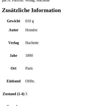
par A. Pierron. Verlag: Hachette
Zusätzliche Information
Gewicht
610 g
Autor
Homère
Verlag
Hachette
Jahr
1890
Ort
Paris
Einband
OHln.
Zustand (1-4)
3