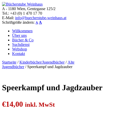
A - 1180 Wien, Gentzgasse 125/2
Bücherstube Weinhaus
Verkauf von seltenen antiquarischen und alten, teilweise noch
Tel.: +43 (0) 1 470 17 70
verlagsneuen Bücher.
E-Mail:
info@buecherstube-weinhaus.at
Schriftgröße ändern:
A
A
Willkommen
Über uns
Bücher & Co
Suchdienst
Webshop
Kontakt
Startseite
/
Kinderbücher/Jugendbücher
/
Alte
Jugendbücher
/ Speerkampf und Jagdzauber
Speerkampf und Jagdzauber
€
14,00
inkl. MwSt