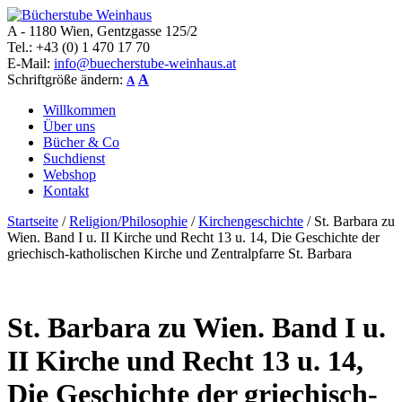
A - 1180 Wien, Gentzgasse 125/2
Bücherstube Weinhaus
Verkauf von seltenen antiquarischen und alten, teilweise noch
Tel.: +43 (0) 1 470 17 70
verlagsneuen Bücher.
E-Mail:
info@buecherstube-weinhaus.at
Schriftgröße ändern:
A
A
Willkommen
Über uns
Bücher & Co
Suchdienst
Webshop
Kontakt
Startseite
/
Religion/Philosophie
/
Kirchengeschichte
/ St. Barbara zu
Wien. Band I u. II Kirche und Recht 13 u. 14, Die Geschichte der
griechisch-katholischen Kirche und Zentralpfarre St. Barbara
St. Barbara zu Wien. Band I u.
II Kirche und Recht 13 u. 14,
Die Geschichte der griechisch-