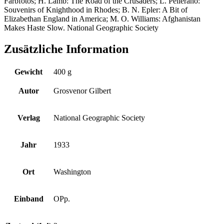
Farbfotos; H. Lamb: The Road of the Crusaders; L. Pellerano:
Souvenirs of Knighthood in Rhodes; B. N. Epler: A Bit of
Elizabethan England in America; M. O. Williams: Afghanistan
Makes Haste Slow. National Geographic Society
Zusätzliche Information
Gewicht
400 g
Autor
Grosvenor Gilbert
Verlag
National Geographic Society
Jahr
1933
Ort
Washington
Einband
OPp.