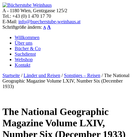
A - 1180 Wien, Gentzgasse 125/2
Bücherstube Weinhaus
Verkauf von seltenen antiquarischen und alten, teilweise noch
Tel.: +43 (0) 1 470 17 70
verlagsneuen Bücher.
E-Mail:
info@buecherstube-weinhaus.at
Schriftgröße ändern:
A
A
Willkommen
Über uns
Bücher & Co
Suchdienst
Webshop
Kontakt
Startseite
/
Länder und Reisen
/
Sonstiges – Reisen
/ The National
Geographic Magazine Volume LXIV, Number Six (December
1933)
The National Geographic
Magazine Volume LXIV,
Number Six (December 1933)