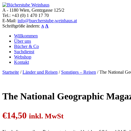
A - 1180 Wien, Gentzgasse 125/2
Bücherstube Weinhaus
Verkauf von seltenen antiquarischen und alten, teilweise noch verlag
Tel.: +43 (0) 1 470 17 70
E-Mail:
info@buecherstube-weinhaus.at
Schriftgröße ändern:
A
A
Willkommen
Über uns
Bücher & Co
Suchdienst
Webshop
Kontakt
Startseite
/
Länder und Reisen
/
Sonstiges – Reisen
/ The National G
The National Geographic Maga
€
14,50
inkl. MwSt