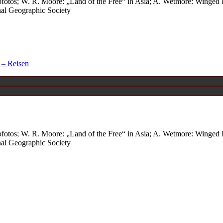
fotos; W. R. Moore: „Land of the Free“ in Asia; A. Wetmore: Winged 
nal Geographic Society
 – Reisen
fotos; W. R. Moore: „Land of the Free“ in Asia; A. Wetmore: Winged 
nal Geographic Society