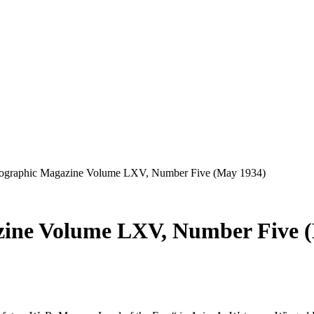
sneuen Bücher.
eographic Magazine Volume LXV, Number Five (May 1934)
zine Volume LXV, Number Five 