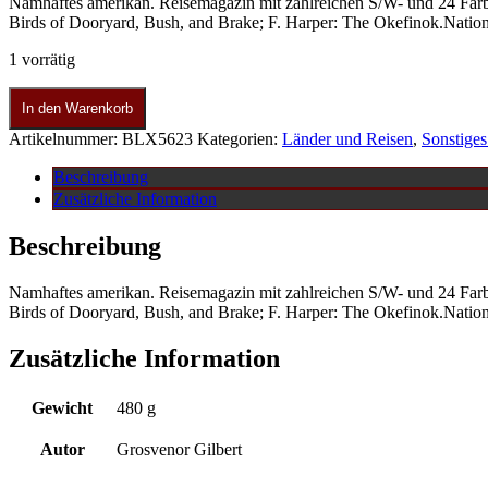
Namhaftes amerikan. Reisemagazin mit zahlreichen S/W- und 24 Farb
Birds of Dooryard, Bush, and Brake; F. Harper: The Okefinok.Natio
1 vorrätig
In den Warenkorb
Artikelnummer:
BLX5623
Kategorien:
Länder und Reisen
,
Sonstiges
Beschreibung
Zusätzliche Information
Beschreibung
Namhaftes amerikan. Reisemagazin mit zahlreichen S/W- und 24 Farb
Birds of Dooryard, Bush, and Brake; F. Harper: The Okefinok.Natio
Zusätzliche Information
Gewicht
480 g
Autor
Grosvenor Gilbert