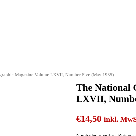
sneuen Bücher.
ographic Magazine Volume LXVII, Number Five (May 1935)
The National
LXVII, Numbe
€
14,50
inkl. MwS
Namhaftes amerikan. Reisemaga