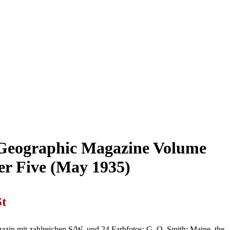
 Geographic Magazine Volume
r Five (May 1935)
t
zin mit zahlreichen S/W- und 24 Farbfotos; G. O. Smith: Maine, the