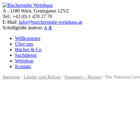
A - 1180 Wien, Gentzgasse 125/2
Bücherstube Weinhaus
Verkauf von seltenen antiquarischen und alten, teilweise noch verlag
Tel.: +43 (0) 1 470 17 70
E-Mail:
info@buecherstube-weinhaus.at
Schriftgröße ändern:
A
A
Willkommen
Über uns
Bücher & Co
Suchdienst
Webshop
Kontakt
Startseite
/
Länder und Reisen
/
Sonstiges – Reisen
/ The National Ge