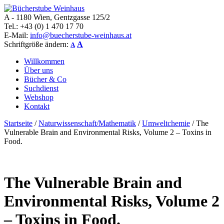
A - 1180 Wien, Gentzgasse 125/2
Bücherstube Weinhaus
Verkauf von seltenen antiquarischen und alten, teilweise noch
Tel.: +43 (0) 1 470 17 70
verlagsneuen Bücher.
E-Mail:
info@buecherstube-weinhaus.at
Schriftgröße ändern:
A
A
Willkommen
Über uns
Bücher & Co
Suchdienst
Webshop
Kontakt
Startseite
/
Naturwissenschaft/Mathematik
/
Umweltchemie
/ The
Vulnerable Brain and Environmental Risks, Volume 2 – Toxins in
Food.
The Vulnerable Brain and
Environmental Risks, Volume 2
– Toxins in Food.