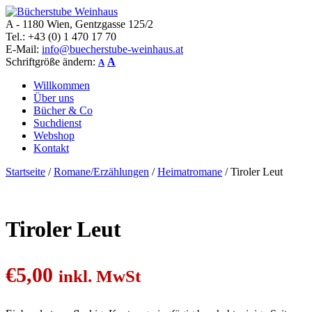
A - 1180 Wien, Gentzgasse 125/2
Bücherstube Weinhaus
Verkauf von seltenen antiquarischen und alten, teilweise noch
Tel.: +43 (0) 1 470 17 70
verlagsneuen Bücher.
E-Mail:
info@buecherstube-weinhaus.at
Schriftgröße ändern:
A
A
Willkommen
Über uns
Bücher & Co
Suchdienst
Webshop
Kontakt
Startseite
/
Romane/Erzählungen
/
Heimatromane
/ Tiroler Leut
Tiroler Leut
€
5,00
inkl. MwSt