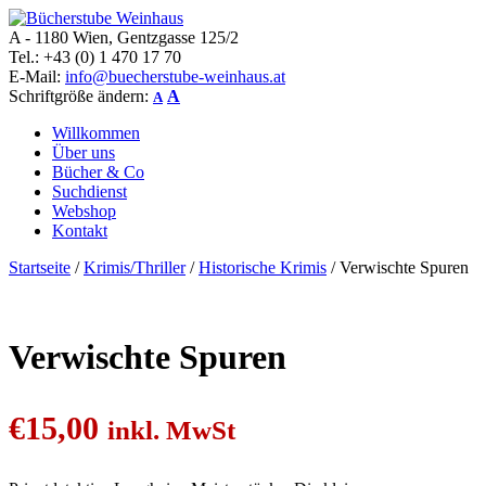
A - 1180 Wien, Gentzgasse 125/2
Bücherstube Weinhaus
Verkauf von seltenen antiquarischen und alten, teilweise noch
Tel.: +43 (0) 1 470 17 70
verlagsneuen Bücher.
E-Mail:
info@buecherstube-weinhaus.at
Schriftgröße ändern:
A
A
Willkommen
Über uns
Bücher & Co
Suchdienst
Webshop
Kontakt
Startseite
/
Krimis/Thriller
/
Historische Krimis
/ Verwischte Spuren
Verwischte Spuren
€
15,00
inkl. MwSt